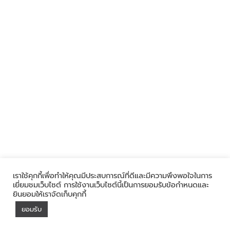
Search
Search
for:
เราใช้คุกกี้เพื่อทำให้คุณมีประสบการณ์ที่ดีและมีความพึงพอใจในการ
เยี่ยมชมเว็บไซต์ การใช้งานเว็บไซต์นี้เป็นการยอมรับข้อกำหนดและ
ยินยอมให้เราจัดเก็บคุกกี้
ยอมรับ
©2024 SILPAKORN UNIVERSITY. ALL RIGHTS RESERVED.